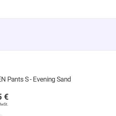
A
 Pants S - Evening Sand
 LAGER
5
€
MwSt.