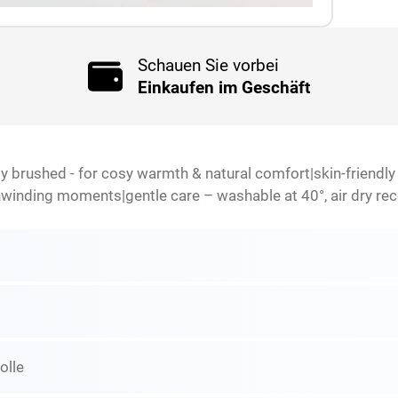
Schauen Sie vorbei
Einkaufen im Geschäft
y brushed - for cosy warmth & natural comfort|skin-friendly 
 unwinding moments|gentle care – washable at 40°, air dry 
lle