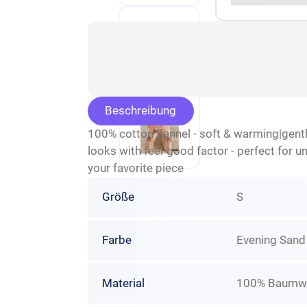
Beschreibung
100% cotton flannel - soft & warming|gentl
looks with feel-good factor - perfect for
your favorite piece
Größe
S
Farbe
Evening Sand
Material
100% Baumwo