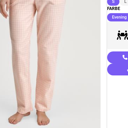
(ausge
S
L
FARBE
Evening