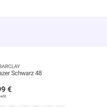
BARCLAY
azer Schwarz 48
 LAGER
99
€
MwSt.