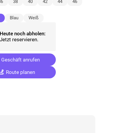
ewählt)
36
38
40
42
44
46
(ausgewählt)
Blau
Weiß
Heute noch abholen:
Jetzt reservieren.
Geschäft anrufen
Route planen