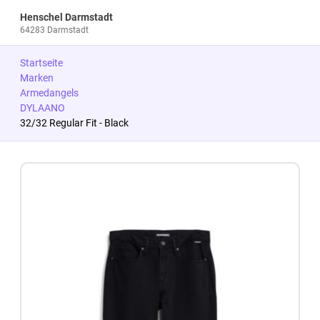
Henschel Darmstadt
64283 Darmstadt
Startseite
Marken
Armedangels
DYLAANO
32/32 Regular Fit - Black
Zum Produkt springen
Zur Produktbeschreibung springen