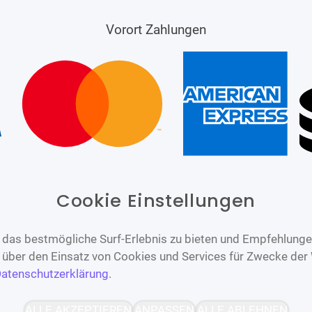
Vorort Zahlungen
Cookie Einstellungen
das bestmögliche Surf-Erlebnis zu bieten und Empfehlungen
n über den Einsatz von Cookies und Services für Zwecke der
atenschutzerklärung
.
Barrierefrei
Bereitgestellt von
ALLE AKZEPTIEREN
ANPASSEN
ALLE ABLEHNEN