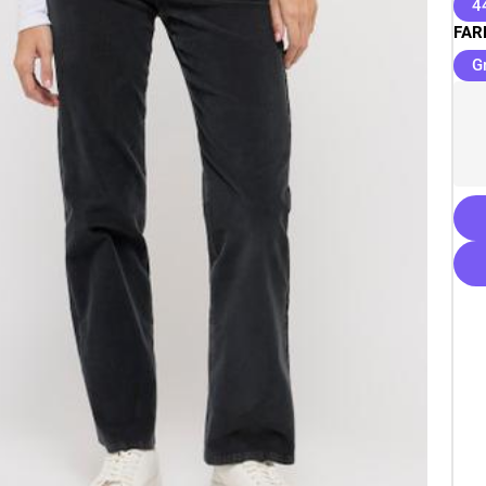
4
FAR
G