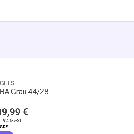
GELS
RA Grau 44/28
AUF LAGER
09,99
€
. 19% MwSt.
SSE