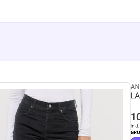
AN
LA
1
inkl
GRÖ