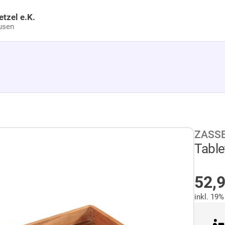
etzel e.K.
usen
ZASS
Table
AU
52,
inkl. 19