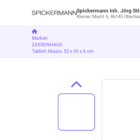
Spickermann Inh. Jörg Sti
Kleiner Markt 6,
46145 Oberha
Marken
ZASSENHAUS
Tablett Akazie, 52 x 43 x 6 cm
Zum Produkt springen
Zur Produktbeschreibung springen