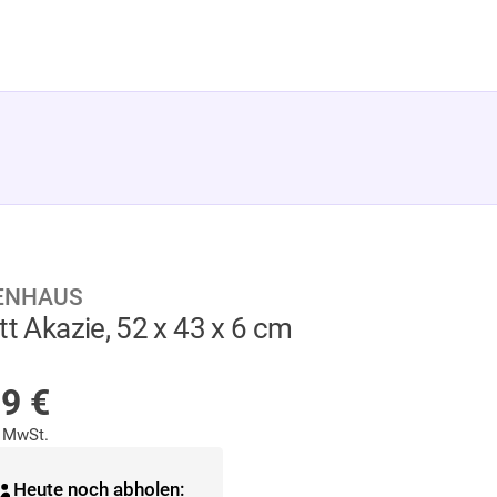
ENHAUS
tt Akazie, 52 x 43 x 6 cm
F LAGER
99
€
% MwSt.
Heute noch abholen: