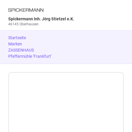
Spickermann Inh. Jörg Stietzel e.K.
46145 Oberhausen
Startseite
Marken
ZASSENHAUS
Pfeffermühle 'Frankfurt'
Zum Produkt springen
Zur Produktbeschreibung springen