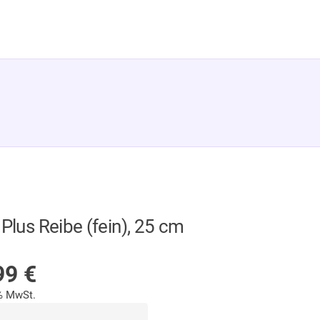
 Plus Reibe (fein), 25 cm
UF LAGER
99
€
9% MwSt.