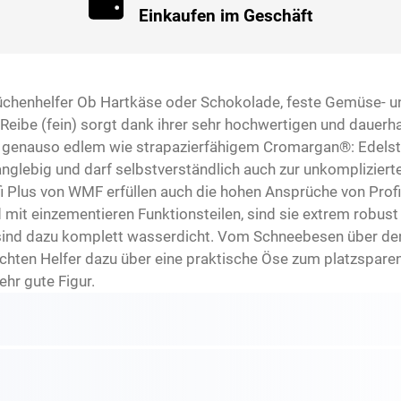
Einkaufen im Geschäft
 Küchenhelfer Ob Hartkäse oder Schokolade, feste Gemüse- un
s Reibe (fein) sorgt dank ihrer sehr hochwertigen und dauerh
 genauso edlem wie strapazierfähigem Cromargan®: Edelstahl
glebig und darf selbstverständlich auch zur unkompliziert
i Plus von WMF erfüllen auch die hohen Ansprüche von Profik
mit einzementieren Funktionsteilen, sind sie extrem robust 
sind dazu komplett wasserdicht. Vom Schneebesen über de
hten Helfer dazu über eine praktische Öse zum platzspar
hr gute Figur.