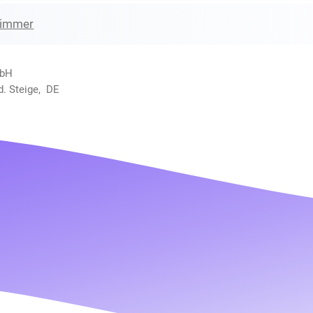
zimmer
mbH
d. Steige, DE