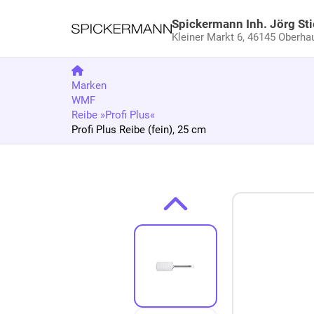
Spickermann Inh. Jörg Sti
Kleiner Markt 6,
46145 Oberha
Marken
WMF
Reibe »Profi Plus«
Profi Plus Reibe (fein), 25 cm
Zum Produkt springen
Zur Produktbeschreibung springen