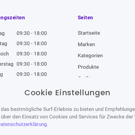
ungszeiten
Seiten
Startseite
ag
09:30 - 18:00
tag
09:30 - 18:00
Marken
woch
09:30 - 18:00
Kategorien
erstag
09:30 - 18:00
Produkte
ag
09:30 - 18:00
Outfits
tag
09:00 - 14:00
Cookie Einstellungen
tag
Geschlossen
das bestmögliche Surf-Erlebnis zu bieten und Empfehlungen
n über den Einsatz von Cookies und Services für Zwecke der
atenschutzerklärung
.