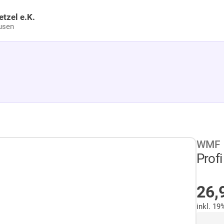
etzel e.K.
usen
WMF
Profi
A
26,
inkl. 1