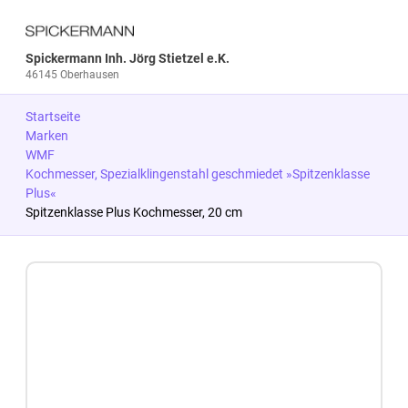
Spickermann Inh. Jörg Stietzel e.K.
46145 Oberhausen
Startseite
Marken
WMF
Kochmesser, Spezialklingenstahl geschmiedet »Spitzenklasse
Plus«
Spitzenklasse Plus Kochmesser, 20 cm
Zum Produkt springen
Zur Produktbeschreibung springen