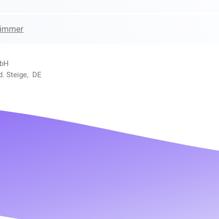
zimmer
mbH
d. Steige, DE