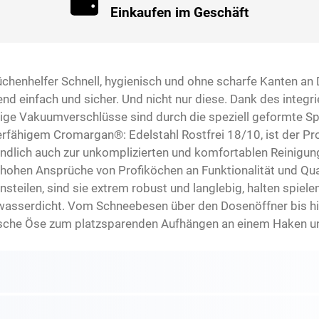
Einkaufen im Geschäft
Küchenhelfer Schnell, hygienisch und ohne scharfe Kanten an 
d einfach und sicher. Und nicht nur diese. Dank des integr
lige Vakuumverschlüsse sind durch die speziell geformte S
erfähigem Cromargan®: Edelstahl Rostfrei 18/10, ist der Pr
ändlich auch zur unkomplizierten und komfortablen Reinigun
e hohen Ansprüche von Profiköchen an Funktionalität und Qua
steilen, sind sie extrem robust und langlebig, halten spiel
 wasserdicht. Vom Schneebesen über den Dosenöffner bis 
tische Öse zum platzsparenden Aufhängen an einem Haken u