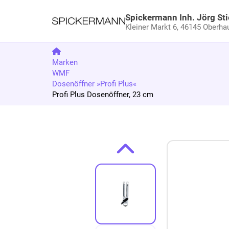
Spickermann Inh. Jörg Sti
Kleiner Markt 6,
46145 Oberha
Marken
WMF
Dosenöffner »Profi Plus«
Profi Plus Dosenöffner, 23 cm
Zum Produkt springen
Zur Produktbeschreibung springen