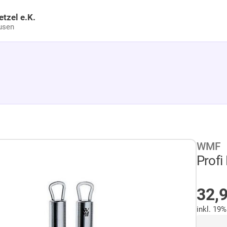
etzel e.K.
usen
WMF
Profi
AU
32,
inkl. 19