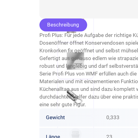
Beschreibung
Profi Plus: Für jede Aufgabe der richtige 
Dosenöffner öffnet Konservendosen spielen
Kronkorken fix geöffnet und selbst mühse
Gefertigt aus genauso edlem wie strapazi
robust und langlebig und darf selbstverst
Serie Profi Plus von WMF erfüllen auch di
Materialen und mit einzementieren Funktion
Küchenalltag aus und sind dazu komplett
durchdachten Helfer dazu über eine prak
eine sehr gute Figur.
Gewicht
0,333
Länge
23