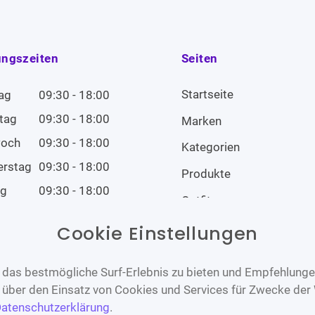
ungszeiten
Seiten
Startseite
ag
09:30 - 18:00
tag
09:30 - 18:00
Marken
woch
09:30 - 18:00
Kategorien
erstag
09:30 - 18:00
Produkte
ag
09:30 - 18:00
Outfits
tag
09:00 - 14:00
Cookie Einstellungen
tag
Geschlossen
das bestmögliche Surf-Erlebnis zu bieten und Empfehlungen
n über den Einsatz von Cookies und Services für Zwecke der
atenschutzerklärung
.