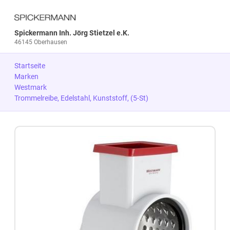
Spickermann Inh. Jörg Stietzel e.K.
46145 Oberhausen
Startseite
Marken
Westmark
Trommelreibe, Edelstahl, Kunststoff, (5-St)
Zum Produkt springen
Zur Produktbeschreibung springen