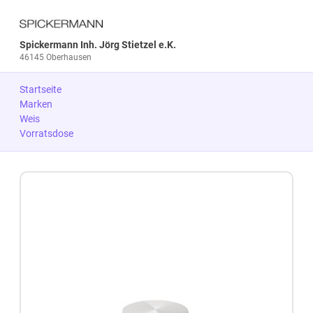
Spickermann Inh. Jörg Stietzel e.K.
46145 Oberhausen
Startseite
Marken
Weis
Vorratsdose
Zum Produkt springen
Zur Produktbeschreibung springen