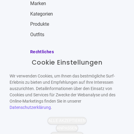
Marken
Kategorien
Produkte
Outfits
Rechtliches
Cookie Einstellungen
Impressum
Allgemeine Geschäftsbedingungen
Wir verwenden Cookies, um Ihnen das bestmögliche Surf-
Datenschutzbestimmungen
Erlebnis zu bieten und Empfehlungen auf Ihre Interessen
auszurichten. Detailinformationen über den Einsatz von
Widerrufsbelehrung
Cookies und Services für Zwecke der Webanalyse und des
Online-Marketings finden Sie in unserer
Datenschutzerklärung
.
ALLE AKZEPTIEREN
Barrierefrei
Bereitgestellt von
ANPASSEN
WCAG-2.1-AA