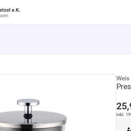
etzel e.K.
usen
Weis
Pres
A
25
inkl. 1