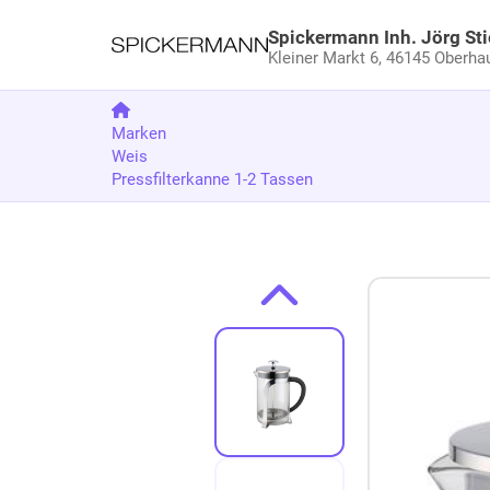
Spickermann Inh. Jörg Sti
Kleiner Markt 6,
46145 Oberha
Marken
Weis
Pressfilterkanne 1-2 Tassen
Zum Produkt springen
Zur Produktbeschreibung springen