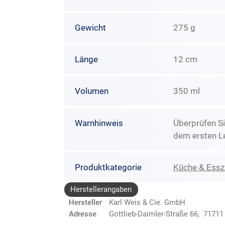
Gewicht
275 g
Länge
12 cm
Volumen
350 ml
Warnhinweis
Überprüfen Si
dem ersten L
Produktkategorie
Küche & Ess
Herstellerangaben
Hersteller
Karl Weis & Cie. GmbH
Adresse
Gottlieb-Daimler-Straße 66, 7171