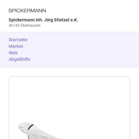
Spickermann Inh. Jörg Stietzel e.K.
46145 Oberhausen
Startseite
Marken
Weis
Abgießhilfe
Zum Produkt springen
Zur Produktbeschreibung springen