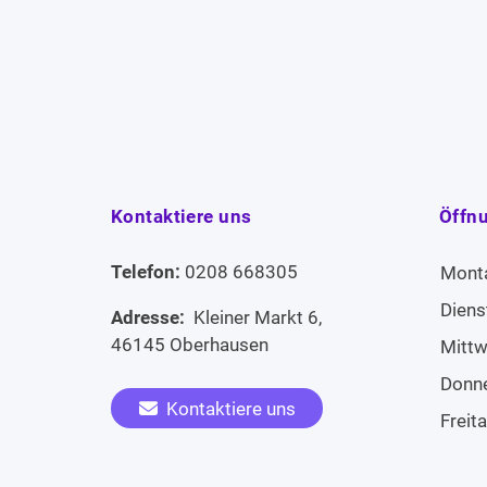
Kontaktiere uns
Öffn
Telefon:
0208 668305
Mont
Diens
Adresse:
Kleiner Markt 6,
46145 Oberhausen
Mitt
Donn
Kontaktiere uns
Freit
Sams
Widerruf erklären