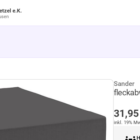
etzel e.K.
usen
Sander
fleckab
AUF 
31,9
inkl. 19% Mw
H