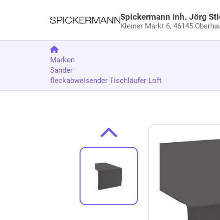
Spickermann Inh. Jörg Sti
Kleiner Markt 6,
46145 Oberha
Marken
Sander
fleckabweisender Tischläufer Loft
Zum Produkt springen
Zur Produktbeschreibung springen