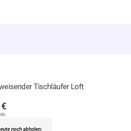
weisender Tischläufer Loft
LAGER
5
€
St.
eute noch abholen: