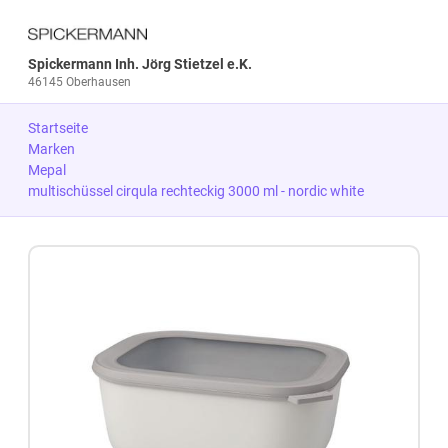
Spickermann Inh. Jörg Stietzel e.K.
46145 Oberhausen
Startseite
Marken
Mepal
multischüssel cirqula rechteckig 3000 ml - nordic white
Zum Produkt springen
Zur Produktbeschreibung springen