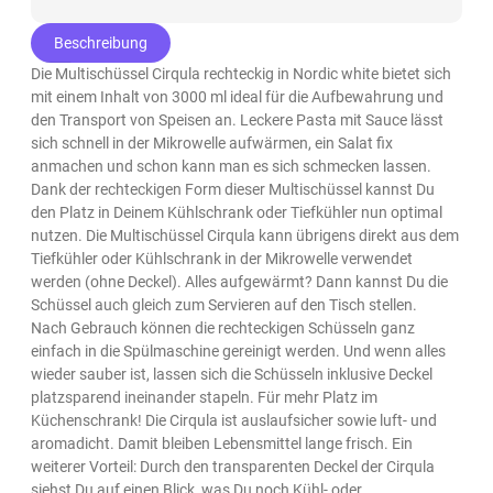
Beschreibung
Die Multischüssel Cirqula rechteckig in Nordic white bietet sich
mit einem Inhalt von 3000 ml ideal für die Aufbewahrung und
den Transport von Speisen an. Leckere Pasta mit Sauce lässt
sich schnell in der Mikrowelle aufwärmen, ein Salat fix
anmachen und schon kann man es sich schmecken lassen.
Dank der rechteckigen Form dieser Multischüssel kannst Du
den Platz in Deinem Kühlschrank oder Tiefkühler nun optimal
nutzen. Die Multischüssel Cirqula kann übrigens direkt aus dem
Tiefkühler oder Kühlschrank in der Mikrowelle verwendet
werden (ohne Deckel). Alles aufgewärmt? Dann kannst Du die
Schüssel auch gleich zum Servieren auf den Tisch stellen.
Nach Gebrauch können die rechteckigen Schüsseln ganz
einfach in die Spülmaschine gereinigt werden. Und wenn alles
wieder sauber ist, lassen sich die Schüsseln inklusive Deckel
platzsparend ineinander stapeln. Für mehr Platz im
Küchenschrank! Die Cirqula ist auslaufsicher sowie luft- und
aromadicht. Damit bleiben Lebensmittel lange frisch. Ein
weiterer Vorteil: Durch den transparenten Deckel der Cirqula
siehst Du auf einen Blick, was Du noch Kühl- oder