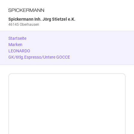
Spickermann Inh. Jörg Stietzel e.K.
46145 Oberhausen
Startseite
Marken
LEONARDO
GK/6tlg.Espresso/Untere GOCCE
Zum Produkt springen
Zur Produktbeschreibung springen