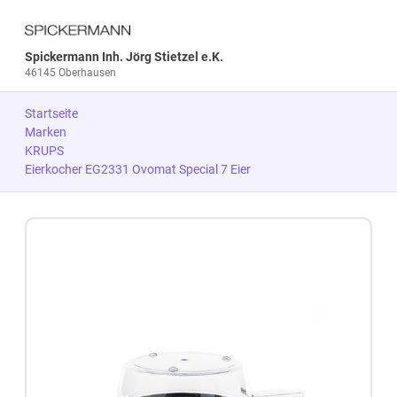
Spickermann Inh. Jörg Stietzel e.K.
46145 Oberhausen
Startseite
Marken
KRUPS
Eierkocher EG2331 Ovomat Special 7 Eier
Zum Produkt springen
Zur Produktbeschreibung springen