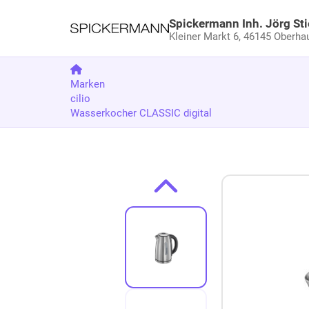
Spickermann Inh. Jörg Sti
Kleiner Markt 6,
46145 Oberha
Marken
cilio
Wasserkocher CLASSIC digital
Zum Produkt springen
Zur Produktbeschreibung springen