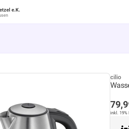
etzel e.K.
usen
cilio
Wasse
AU
79,
inkl. 19%