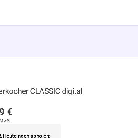
rkocher CLASSIC digital
F LAGER
99
€
 MwSt.
Heute noch abholen: