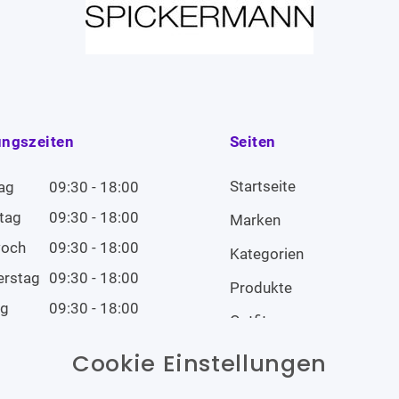
ungszeiten
Seiten
Startseite
ag
09:30 - 18:00
tag
09:30 - 18:00
Marken
woch
09:30 - 18:00
Kategorien
erstag
09:30 - 18:00
Produkte
ag
09:30 - 18:00
Outfits
tag
09:00 - 14:00
Cookie Einstellungen
tag
Geschlossen