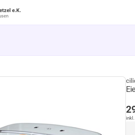
etzel e.K.
usen
cili
Ei
2
inkl