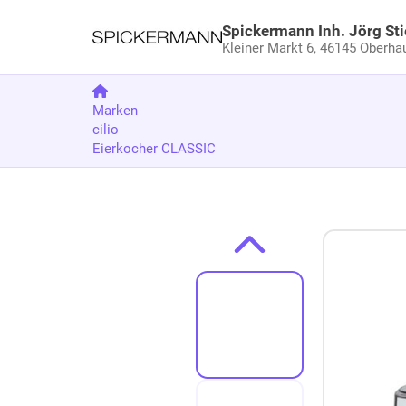
Spickermann Inh. Jörg Sti
Kleiner Markt 6,
46145 Oberha
Marken
cilio
Eierkocher CLASSIC
Zum Produkt springen
Zur Produktbeschreibung springen