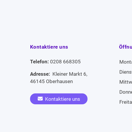
Kontaktiere uns
Öffn
Telefon:
0208 668305
Mont
Diens
Adresse:
Kleiner Markt 6,
46145 Oberhausen
Mitt
Donn
Kontaktiere uns
Freit
Sams
Widerruf erklären
Sonn