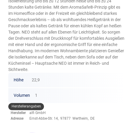
Isolierleistung und bis zu 12 Stunden heiße und bis zu 24
Stunden kalte Getränke. Mit dem AromaSafe®-Prinzip gibt es
im Homeoffice oder in der Freizeit ein gleichbleibend starkes
Geschmackserlebnis – ob als wohltuendes Heißgetränk in der
Pause oder als kaltes Getränk für einen kühlen Kopf an heißen
Tagen. NEO steht auf allen Ebenen für Leichtigkeit. So sorgen
der Drehverschluss mit Druckknopf für komfortables Ausgießen
mit einer Hand und der ergonomische Griff für eine einfache
Handhabung. Im modernen Wohnambiente platzieren Genießer
die Isolierkanne auf dem Tisch, neben dem Sofa oder auf der
Kücheninsel – Hauptsache NEO ist immer in Reich- und
Sichtweite.
Höhe
22,9
Volumen
1
Herstellerangaben
Hersteller
alfi GmbH
Adresse
Ernst-Abbe-Str. 14, 97877 Wertheim, DE