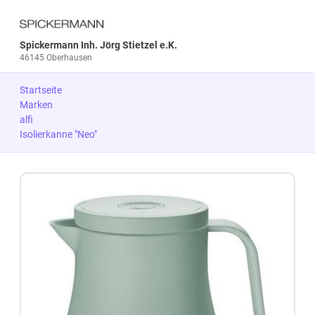
Spickermann Inh. Jörg Stietzel e.K.
46145 Oberhausen
Startseite
Marken
alfi
Isolierkanne "Neo"
Zum Produkt springen
Zur Produktbeschreibung springen