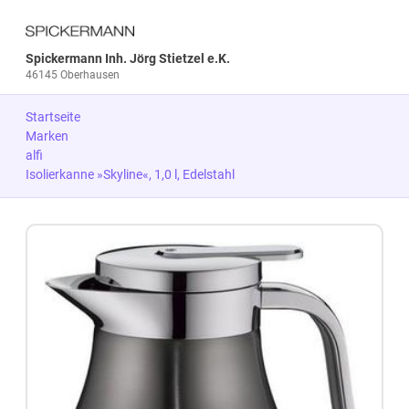
Spickermann Inh. Jörg Stietzel e.K.
46145 Oberhausen
Startseite
Marken
alfi
Isolierkanne »Skyline«, 1,0 l, Edelstahl
Zum Produkt springen
Zur Produktbeschreibung springen