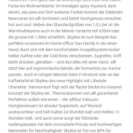
Farbe ins Wohnambiente: Im trendigen spicy mustard, dark
denim, sea pine und fünf weiteren Farben kommt der Edelstahl-
Newcomer ins alfi Sortiment und bietet Hochgenuss zwischen
hot and cool. Neben den Standardgrößen von 1,0 Liter ist die
Warmhaltekanne auch in der kleinen Variante mit 650ml oder
die grosse mit 1,5liter erhältlich. Skyline ist zum Beispiel das
perfekte Accessoire im Home-Office: Das Handy in der einen
Hand, lässt sich mit dem komfortablen Ausgießsystem locker
heißer Kaffee oder der Cold Brew einschenken: Zugreifen, Griff
leicht drücken, genießen – und das alles mit einer Hand. alfi
setzt hier auf ergonomische Details, die formschön zur Kanne
passen. Auch in ruhigen Minuten beim Frühstück oder an der
Kaffeetafel ist Skyline das neue Highlight mit Lifestyle-
Charakter. Harmonisch fügt sich der flache Deckel ins Gesamt­
konzept der Skyline ein. Thermoskannen von alfi garantieren
Perfektion außen wie innen – der alfiDur Vakuum-
Hartglaseinsatz ist absolut hygienisch, auf Wunsch
austauschbar und hält Kaltes 24 Stunden kalt und Heißes 12
Stunden heiß. Und auch sonst sorgt der führende
Isolierspezialist mit dem AromaSafe-Prinzip und hochwertigen
Materialen für Nachhaltigkeit: Skyline ist frei von BPA für