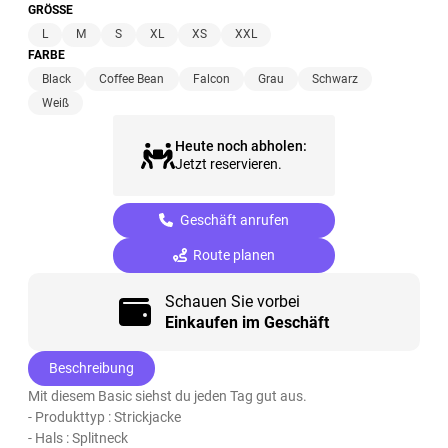
GRÖSSE
L
M
S
XL
XS
XXL
FARBE
Black
Coffee Bean
Falcon
Grau
Schwarz
Weiß
Heute noch abholen:
Jetzt reservieren.
Geschäft anrufen
Route planen
Schauen Sie vorbei
Einkaufen im Geschäft
Beschreibung
Mit diesem Basic siehst du jeden Tag gut aus.
- Produkttyp : Strickjacke
- Hals : Splitneck