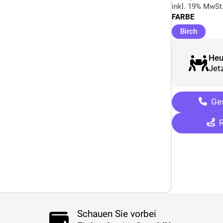
inkl. 19% MwSt
FARBE
(ausge
Birch
Heu
Jetz
Ges
R
Schauen Sie vorbei