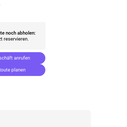
.
wählt)
te noch abholen:
t reservieren.
chäft anrufen
oute planen