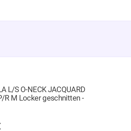
LA L/S O-NECK JACQUARD
/R M Locker geschnitten -
GER
€