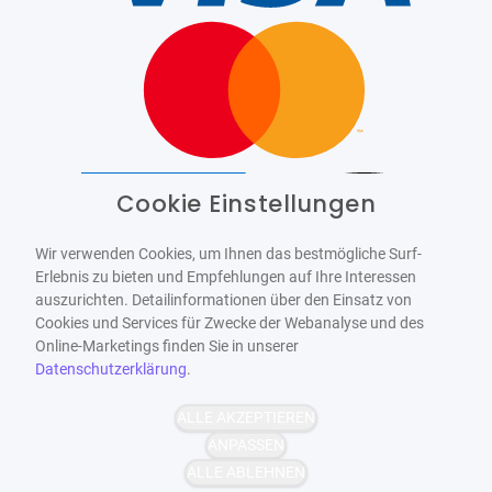
Cookie Einstellungen
Barrierefrei
Bereitgestellt von
WCAG-2.1-AA
Wir verwenden Cookies, um Ihnen das bestmögliche Surf-
Erlebnis zu bieten und Empfehlungen auf Ihre Interessen
auszurichten. Detailinformationen über den Einsatz von
Cookies und Services für Zwecke der Webanalyse und des
Online-Marketings finden Sie in unserer
Datenschutzerklärung
.
ALLE AKZEPTIEREN
ANPASSEN
ALLE ABLEHNEN