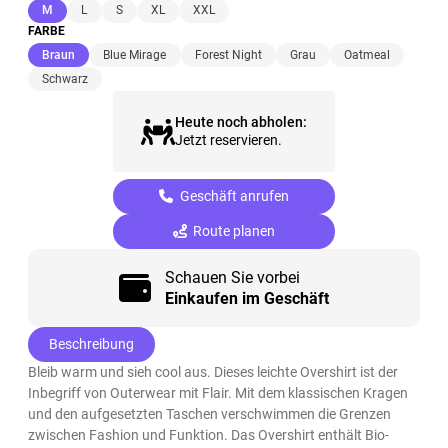
(ausgewählt)
M
L
S
XL
XXL
FARBE
(ausgewählt)
Braun
Blue Mirage
Forest Night
Grau
Oatmeal
Schwarz
Heute noch abholen:
Jetzt reservieren.
Geschäft anrufen
Route planen
Schauen Sie vorbei
Einkaufen im Geschäft
Beschreibung
Bleib warm und sieh cool aus. Dieses leichte Overshirt ist der
Inbegriff von Outerwear mit Flair. Mit dem klassischen Kragen
und den aufgesetzten Taschen verschwimmen die Grenzen
zwischen Fashion und Funktion. Das Overshirt enthält Bio-