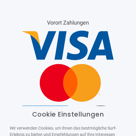
Vorort Zahlungen
Cookie Einstellungen
Barrierefrei
Bereitgestellt von
WCAG-2.1-AA
Wir verwenden Cookies, um Ihnen das bestmögliche Surf-
Erlebnis zu bieten und Empfehlungen auf Ihre Interessen