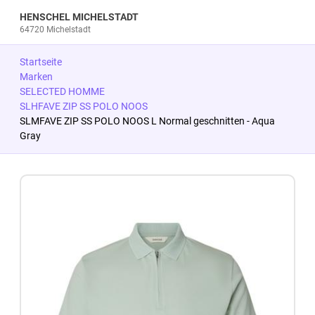
HENSCHEL MICHELSTADT
64720 Michelstadt
Startseite
Marken
SELECTED HOMME
SLHFAVE ZIP SS POLO NOOS
SLMFAVE ZIP SS POLO NOOS L Normal geschnitten - Aqua
Gray
Zum Produkt springen
Zur Produktbeschreibung springen