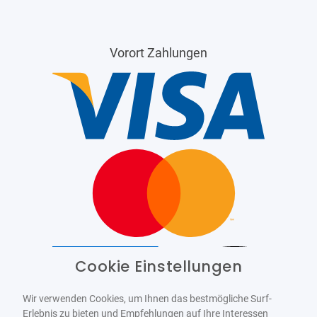
Vorort Zahlungen
Cookie Einstellungen
Barrierefrei
Bereitgestellt von
WCAG-2.1-AA
Wir verwenden Cookies, um Ihnen das bestmögliche Surf-
Erlebnis zu bieten und Empfehlungen auf Ihre Interessen