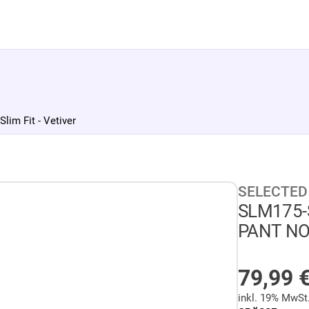
m Fit - Vetiver
SELECTE
SLM175-
PANT NOOS
AUF LA
79,99
inkl. 19% MwSt