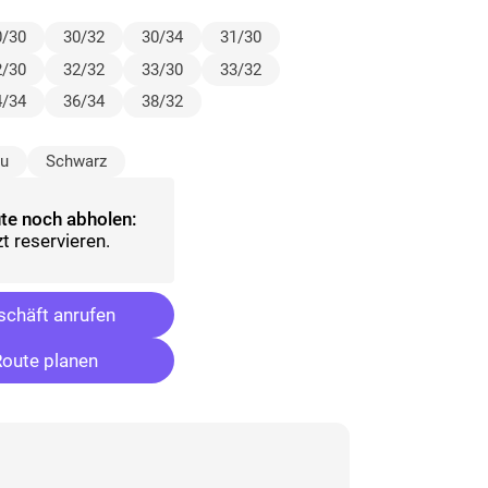
0/30
30/32
30/34
31/30
2/30
32/32
33/30
33/32
4/34
36/34
38/32
au
Schwarz
te noch abholen:
t reservieren.
chäft anrufen
oute planen