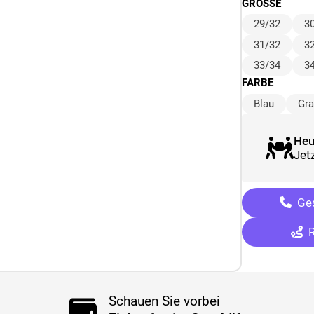
GRÖSSE
29/32
3
31/32
3
33/34
3
FARBE
Blau
Gr
Heu
Jetz
Ges
R
Schauen Sie vorbei