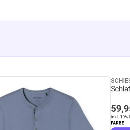
SCHIE
Schla
AU
59,
inkl. 19%
FARBE