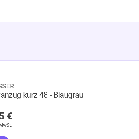
SSER
fanzug kurz 48 - Blaugrau
F LAGER
95
€
 MwSt.