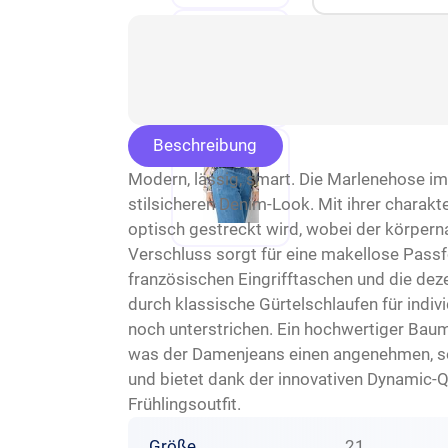
Beschreibung
Modern, lässig, smart. Die Marlenehose im
stilsicheren Denim-Look. Mit ihrer charakt
optisch gestreckt wird, wobei der körperna
Verschluss sorgt für eine makellose Passf
französischen Eingrifftaschen und die dez
durch klassische Gürtelschlaufen für indi
noch unterstrichen. Ein hochwertiger Baum
was der Damenjeans einen angenehmen, som
und bietet dank der innovativen Dynamic-Qu
Frühlingsoutfit.
Größe
21