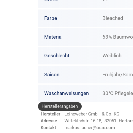
Farbe
Bleached
Material
63% Baumwoll
Geschlecht
Weiblich
Saison
Frühjahr/So
Waschanweisungen
30°C Pflegele
Herstellerangaben
Hersteller
Leineweber GmbH & Co. KG
Adresse
Wittekindstr. 16-18, 32051 Herfor
Kontakt
markus.lacher@brax.com