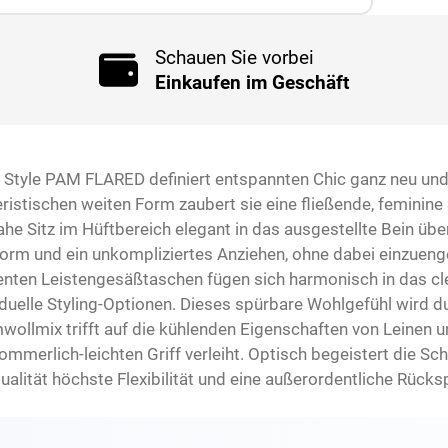
Schauen Sie vorbei
Einkaufen im Geschäft
 Style PAM FLARED definiert entspannten Chic ganz neu und
eristischen weiten Form zaubert sie eine fließende, feminine
he Sitz im Hüftbereich elegant in das ausgestellte Bein üb
orm und ein unkompliziertes Anziehen, ohne dabei einzuenge
enten Leistengesäßtaschen fügen sich harmonisch in das cle
viduelle Styling-Optionen. Dieses spürbare Wohlgefühl wird
wollmix trifft auf die kühlenden Eigenschaften von Leinen u
merlich-leichten Griff verleiht. Optisch begeistert die Sc
alität höchste Flexibilität und eine außerordentliche Rücksp