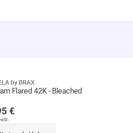
LA by BRAX
Pam Flared 42K - Bleached
HT AUF LAGER
95
€
MwSt.