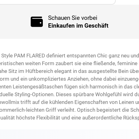
Schauen Sie vorbei
Einkaufen im Geschäft
 Style PAM FLARED definiert entspannten Chic ganz neu und
eristischen weiten Form zaubert sie eine fließende, feminine
he Sitz im Hüftbereich elegant in das ausgestellte Bein üb
orm und ein unkompliziertes Anziehen, ohne dabei einzuenge
enten Leistengesäßtaschen fügen sich harmonisch in das cle
viduelle Styling-Optionen. Dieses spürbare Wohlgefühl wird
wollmix trifft auf die kühlenden Eigenschaften von Leinen u
merlich-leichten Griff verleiht. Optisch begeistert die Sc
alität höchste Flexibilität und eine außerordentliche Rücksp