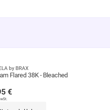
LA by BRAX
Pam Flared 38K - Bleached
HT AUF LAGER
95
€
MwSt.