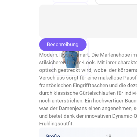
Beschreibung
Modern, lässig, smart. Die Marlenehose im
stilsicheren Denim-Look. Mit ihrer charakt
optisch gestreckt wird, wobei der körperna
Verschluss sorgt für eine makellose Passf
französischen Eingrifftaschen und die dez
durch klassische Gürtelschlaufen für indi
noch unterstrichen. Ein hochwertiger Baum
was der Damenjeans einen angenehmen, som
und bietet dank der innovativen Dynamic-Qu
Frühlingsoutfit.
Größe
19