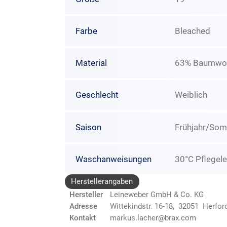
Farbe
Bleached
Material
63% Baumwoll
Geschlecht
Weiblich
Saison
Frühjahr/So
Waschanweisungen
30°C Pflegele
Herstellerangaben
Hersteller
Leineweber GmbH & Co. KG
Adresse
Wittekindstr. 16-18, 32051 Herfor
Kontakt
markus.lacher@brax.com