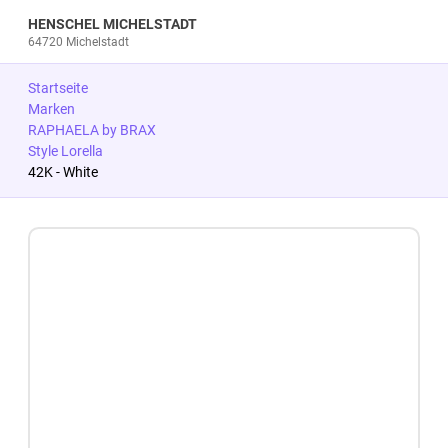
HENSCHEL MICHELSTADT
64720 Michelstadt
Startseite
Marken
RAPHAELA by BRAX
Style Lorella
42K - White
Zum Produkt springen
Zur Produktbeschreibung springen