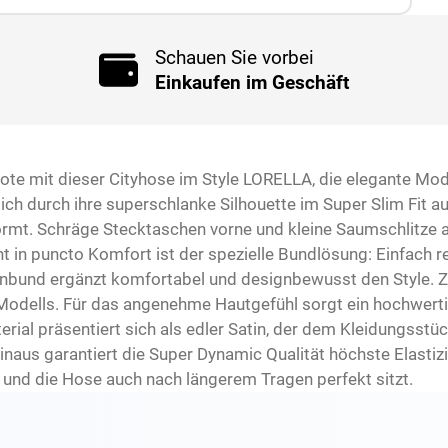
Schauen Sie vorbei
Einkaufen im Geschäft
Note mit dieser Cityhose im Style LORELLA, die elegante Mo
ich durch ihre superschlanke Silhouette im Super Slim Fit a
e formt. Schräge Stecktaschen vorne und kleine Saumschlitz
ight in puncto Komfort ist der spezielle Bundlösung: Einfach
hnbund ergänzt komfortabel und designbewusst den Style. Z
 Modells. Für das angenehme Hautgefühl sorgt ein hochwerti
terial präsentiert sich als edler Satin, der dem Kleidungsstüc
aus garantiert die Super Dynamic Qualität höchste Elastizi
und die Hose auch nach längerem Tragen perfekt sitzt.