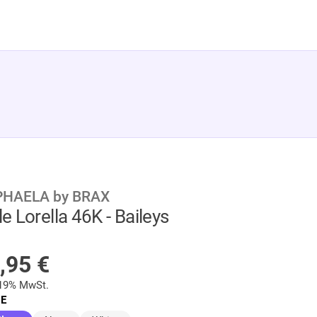
HAELA by BRAX
le Lorella 46K - Baileys
AUF LAGER
,95
€
 19% MwSt.
E