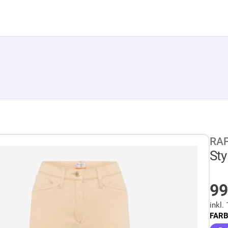
RAP
Sty
99
inkl.
FARB