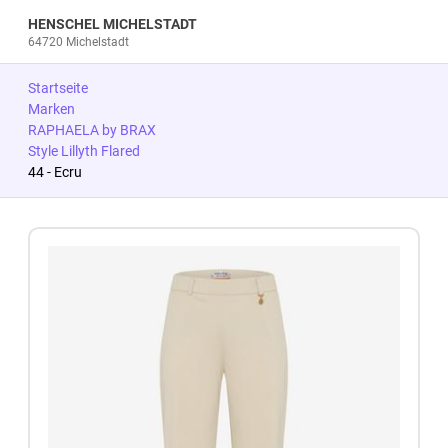
HENSCHEL MICHELSTADT
64720 Michelstadt
Startseite
Marken
RAPHAELA by BRAX
Style Lillyth Flared
44 - Ecru
Zum Produkt springen
Zur Produktbeschreibung springen