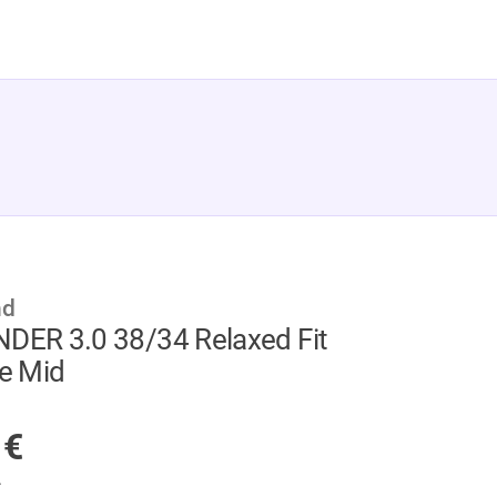
nd
R 3.0 38/34 Relaxed Fit
ue Mid
GER
9
€
.