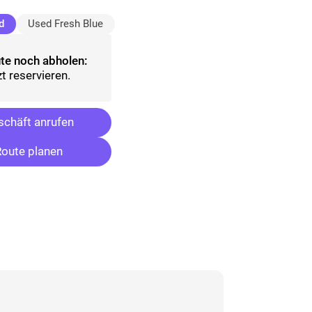
(ausgewählt)
d
Used Fresh Blue
te noch abholen:
t reservieren.
chäft anrufen
oute planen