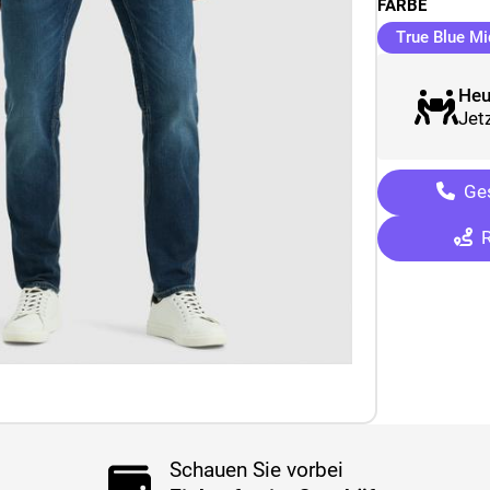
FARBE
True Blue Mi
Heu
Jetz
Ges
R
Schauen Sie vorbei