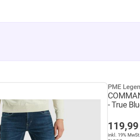
PME Lege
COMMANDE
- True Bl
AUF LA
119,9
inkl. 19% MwSt