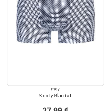
mey
Shorty Blau 6/L
AUF LAGER
27,99
€