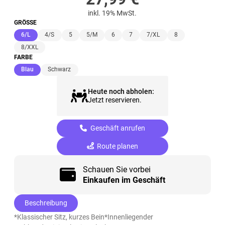
inkl. 19% MwSt.
GRÖSSE
(ausgewählt)
6/L
4/S
5
5/M
6
7
7/XL
8
8/XXL
FARBE
(ausgewählt)
Blau
Schwarz
Heute noch abholen:
Jetzt reservieren.
Geschäft anrufen
Route planen
Schauen Sie vorbei
Einkaufen im Geschäft
Beschreibung
*Klassischer Sitz, kurzes Bein*Innenliegender