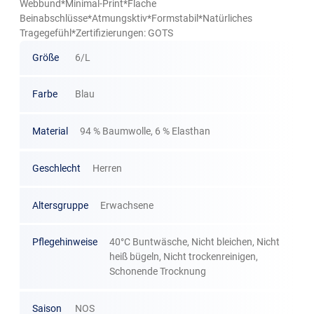
Webbund*Minimal-Print*Flache
Beinabschlüsse*Atmungsktiv*Formstabil*Natürliches
Tragegefühl*Zertifizierungen: GOTS
Größe
6/L
Farbe
Blau
Material
94 % Baumwolle, 6 % Elasthan
Geschlecht
Herren
Altersgruppe
Erwachsene
Pflegehinweise
40°C Buntwäsche, Nicht bleichen, Nicht
heiß bügeln, Nicht trockenreinigen,
Schonende Trocknung
Saison
NOS