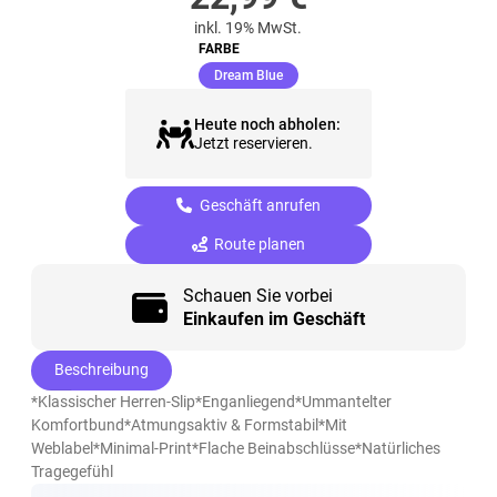
inkl. 19% MwSt.
FARBE
(ausgewählt)
Dream Blue
Heute noch abholen:
Jetzt reservieren.
Geschäft anrufen
Route planen
Schauen Sie vorbei
Einkaufen im Geschäft
Beschreibung
*Klassischer Herren-Slip*Enganliegend*Ummantelter
Komfortbund*Atmungsaktiv & Formstabil*Mit
Weblabel*Minimal-Print*Flache Beinabschlüsse*Natürliches
Tragegefühl