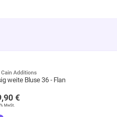
 Cain Additions
ig weite Bluse 36 - Flan
UF LAGER
9,90
€
19% MwSt.