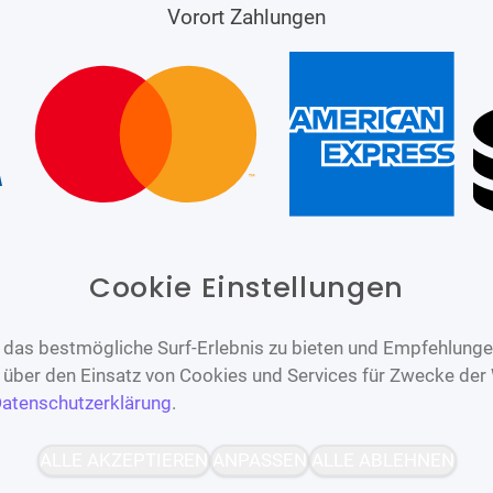
Vorort Zahlungen
Cookie Einstellungen
das bestmögliche Surf-Erlebnis zu bieten und Empfehlungen
n über den Einsatz von Cookies und Services für Zwecke der
atenschutzerklärung
.
Barrierefrei
Bereitgestellt von
ALLE AKZEPTIEREN
ANPASSEN
ALLE ABLEHNEN
WCAG-2.1-AA