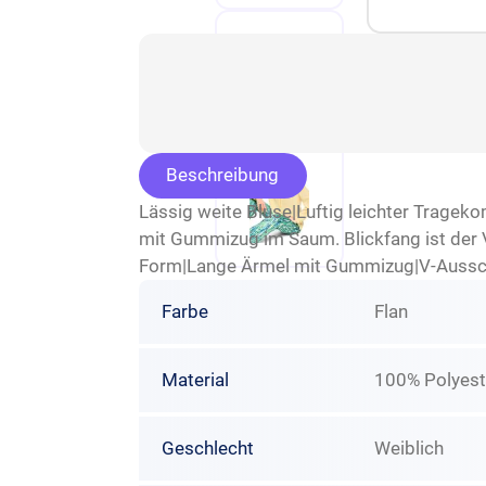
Beschreibung
Lässig weite Bluse|Luftig leichter Tragek
mit Gummizug im Saum. Blickfang ist der 
Form|Lange Ärmel mit Gummizug|V-Ausschn
Farbe
Flan
Material
100% Polyest
Geschlecht
Weiblich