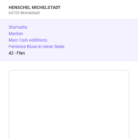
HENSCHEL MICHELSTADT
64720 Michelstadt
Startseite
Marken
Marc Cain Additions
Feminine Bluse in reiner Seide
42 - Flan
Zum Produkt springen
Zur Produktbeschreibung springen