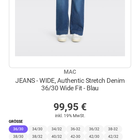
MAC
JEANS - WIDE, Authentic Stretch Denim
36/30 Wide Fit - Blau
AUF LAGER
99,95
€
inkl. 19% MwSt.
GRÖSSE
(ausgewählt)
36/30
34/30
34/32
36-32
36/32
38-32
38/30
38/32
40/32
42-30
42/30
42/32