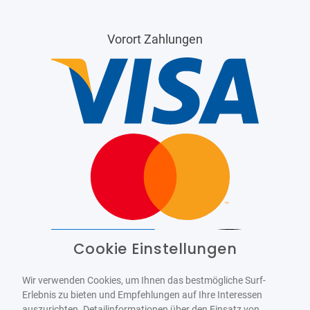
Vorort Zahlungen
Cookie Einstellungen
Barrierefrei
Bereitgestellt von
WCAG-2.1-AA
Wir verwenden Cookies, um Ihnen das bestmögliche Surf-
Erlebnis zu bieten und Empfehlungen auf Ihre Interessen
auszurichten. Detailinformationen über den Einsatz von