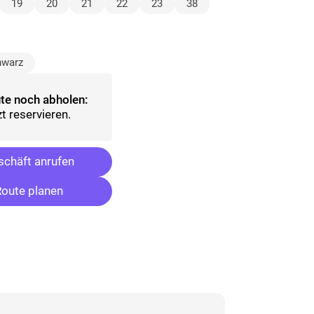
lt)
19
20
21
22
23
38
ählt)
hwarz
te noch abholen:
t reservieren.
chäft anrufen
oute planen