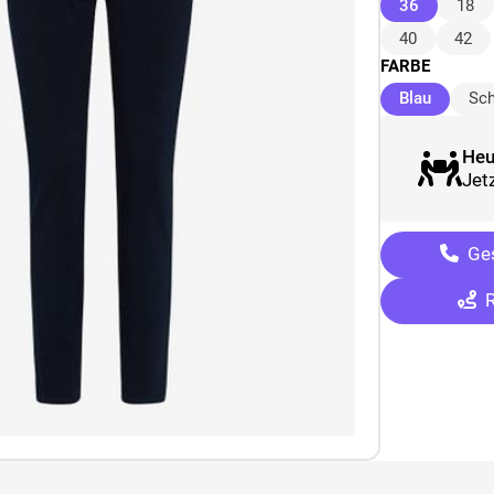
(ausgewäh
36
18
40
42
FARBE
(ausgew
Blau
Sc
Heu
Jetz
Ges
R