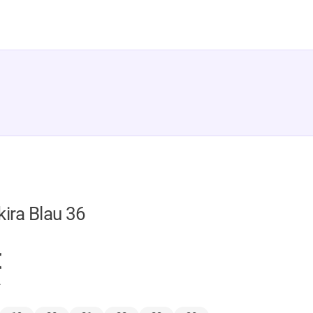
kira Blau 36
GER
€
.