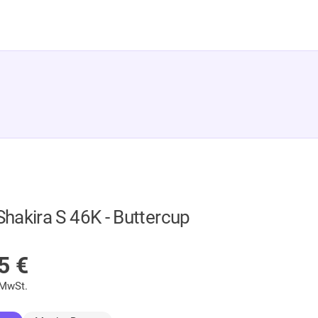
Shakira S 46K - Buttercup
F LAGER
95
€
 MwSt.