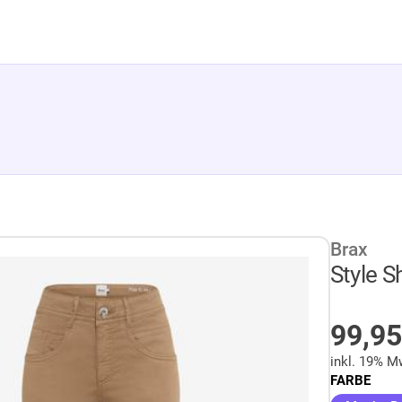
Brax
Style S
AUF 
99,9
inkl. 19% M
FARBE