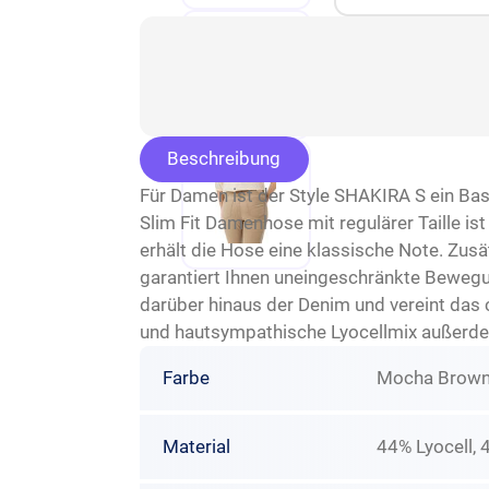
Beschreibung
Für Damen ist der Style SHAKIRA S ein Basi
Slim Fit Damenhose mit regulärer Taille i
erhält die Hose eine klassische Note. Zusät
garantiert Ihnen uneingeschränkte Bewegun
darüber hinaus der Denim und vereint das c
und hautsympathische Lyocellmix außerd
Farbe
Mocha Brow
Material
44% Lyocell, 