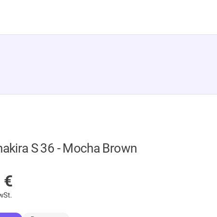
hakira S 36 - Mocha Brown
LAGER
5
€
wSt.