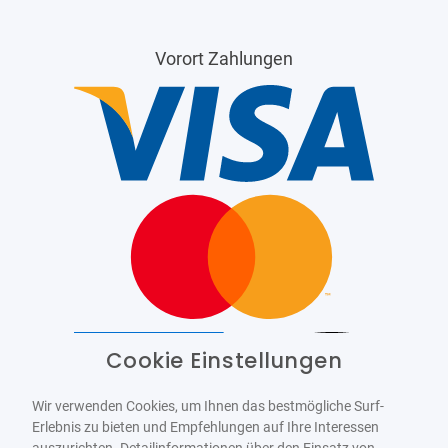
Vorort Zahlungen
Cookie Einstellungen
Barrierefrei
Bereitgestellt von
WCAG-2.1-AA
Wir verwenden Cookies, um Ihnen das bestmögliche Surf-
Erlebnis zu bieten und Empfehlungen auf Ihre Interessen
auszurichten. Detailinformationen über den Einsatz von