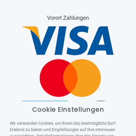
Vorort Zahlungen
Cookie Einstellungen
Barrierefrei
Bereitgestellt von
WCAG-2.1-AA
Wir verwenden Cookies, um Ihnen das bestmögliche Surf-
Erlebnis zu bieten und Empfehlungen auf Ihre Interessen
auszurichten. Detailinformationen über den Einsatz von