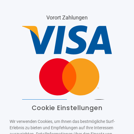
Vorort Zahlungen
Cookie Einstellungen
Barrierefrei
Bereitgestellt von
WCAG-2.1-AA
Wir verwenden Cookies, um Ihnen das bestmögliche Surf-
Erlebnis zu bieten und Empfehlungen auf Ihre Interessen
auszurichten. Detailinformationen über den Einsatz von