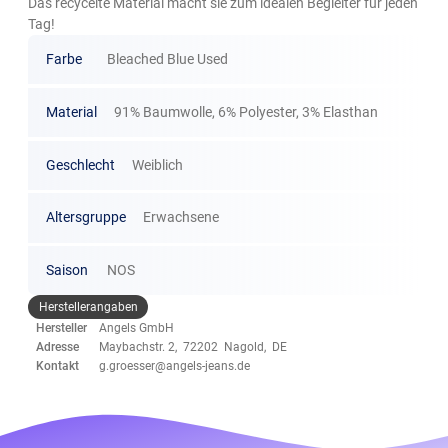
Das recycelte Material macht sie zum idealen Begleiter für jeden
Tag!
Farbe
Bleached Blue Used
Material
91% Baumwolle, 6% Polyester, 3% Elasthan
Geschlecht
Weiblich
Altersgruppe
Erwachsene
Saison
NOS
Herstellerangaben
Hersteller
Angels GmbH
Adresse
Maybachstr. 2, 72202 Nagold, DE
Kontakt
g.groesser@angels-jeans.de