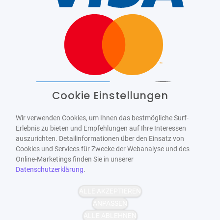
Cookie Einstellungen
Barrierefrei
Bereitgestellt von
WCAG-2.1-AA
Wir verwenden Cookies, um Ihnen das bestmögliche Surf-
Erlebnis zu bieten und Empfehlungen auf Ihre Interessen
auszurichten. Detailinformationen über den Einsatz von
Cookies und Services für Zwecke der Webanalyse und des
Online-Marketings finden Sie in unserer
Datenschutzerklärung
.
ALLE AKZEPTIEREN
ANPASSEN
ALLE ABLEHNEN