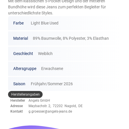
Mit dem klassischen 5-Pocket-Design und der mittleren
Bundhöhe wird diese Jeans zum perfekten Begleiter für
unterschiedlichste Styles.
Farbe
Light Blue Used
Material
89% Baumwolle, 8% Polyester, 3% Elasthan
Geschlecht
Weiblich
Altersgruppe
Erwachsene
Saison
Frühjahr/Sommer 2026
Herstellerangaben
Hersteller
Angels GmbH
Adresse
Maybachstr. 2, 72202 Nagold, DE
Kontakt
g.groesser@angels-jeans.de