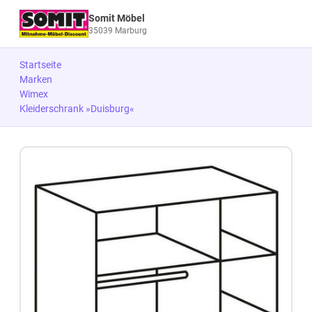
Somit Möbel
35039 Marburg
Startseite
Marken
Wimex
Kleiderschrank »Duisburg«
Zum Produkt springen
Zur Produktbeschreibung springen